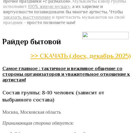
прочие праздники «с размахом».
Музыканты кавер группы
исполняют
100% живую музыку
, а их харизме и
виртуозности позавидовали бы многие артисты.
Чтобы
заказать выступление
и пригласить музыкантов на свой
праздник
- просто позвоните нам!
Райдер бытовой
>> СКАЧАТЬ (.docx, декабрь 2025)
Самое главное : тактичное и вежливое общение со
стороны организаторов и уважительное отношение к
артистам!
Состав группы: 8-10 человек (зависит от
выбранного состава)
Москва, Московская область
Принимающая сторона обязуется: