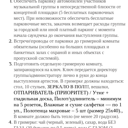
Обеспечить парковку автомобилей участников
музыкальной группы в непосредственной близости от
концертной площадки (5 бесплатных парковочных
мест). При невозможности обеспечить бесплатные
парковочные места, заказчик возмещает расходы группы
за городской или иной платный паркинг с момента
начала саундчека до окончания выступления группы.
Встречи\проводы от парковки до гримерной комнаты
обязательны (особенно на больших площадках и
банкетных залах с охраной и иных объектах с
пропускной системой).
Подготовить отдельную гримерную комнату,
запирающуюся на ключ. Ключ передается директору
группы/администратору лично в руки до конца
выступления артистов. В гримерке должны
находиться:
стол, 10 стульев,
ЗЕРКАЛО В ПОЛ!!!
, вешалки,
ОТПАРИВАТЕЛЬ (ПРИОРИТЕТ) / Утюг +
гладильная доска,
Пилот/удлинитель – минимум
на 5 розеток,
Влажные и сухие салфетки — по 1
уп., Полотенца махровые – 5 шт (размер 25х40).,
В комнате должно быть тепло (не менее 20 градусов).
В гримерке: чай (черный, зеленый), сахар, вода БЕЗ
ГАЗА (30 бутылок по 0.5 литра),
вода С ГАЗОМ (3