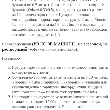
бутылки по 0.5 литра),
Coca
—
cola
(оригинальная) – 12
бутылок (Объем 0,33/0,5), холодные закуски из расчета
на 10 человек: один салат » Цезарь» на человека ;
мясная, рыбная, сырная тарелки, фрукты, Сахар. Молоко
/ сливки — из расчета на 10 чел, Лимон в нарезке — 2
шт. хлеб, посуда, чистые салфетки (вариант бутербродов
с колбасой не предлагать

).
(ИЗ КОФЕ МАШИНЫ, не заварной, не
Свежесваренный
растворимый
) кофе (капучино, американо).
По запросу.
Предусмотреть наличие утюга и возможности погладить
концертные костюмы!
Обязательно горячее питание из расчета на 8-10 человек:
5 порции – рыба с гарниром, 3-5 порций – говядина или
курица/индейка с гарниром
(Фастфуд, суши, пицца и
китайская лапша — не являются горячим блюдом).
Необходимо присутствие холодных закусок в гримерной
комнате не позднее 17.00 или по согласованию (при
наличии раннего саундчека). Но не позже!