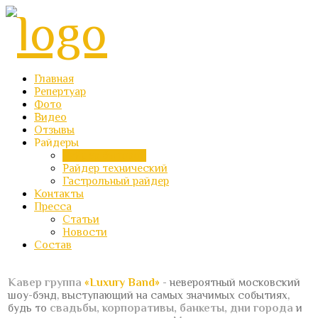
Главная
Репертуар
Фото
Видео
Отзывы
Райдеры
Райдер бытовой
Райдер технический
Гастрольный райдер
Контакты
Пресса
Статьи
Новости
Состав
Кавер группа
«Luxury Band»
- невероятный московский
шоу-бэнд, выступающий на самых значимых событиях,
будь то
свадьбы, корпоративы, банкеты, дни города
и