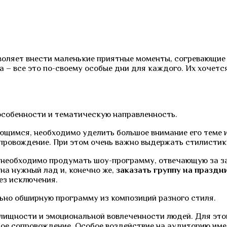
воляет внести маленькие приятные моменты, согревающие 
а – все это по-своему особые дни для каждого. Их хочет
особенности и тематическую направленность.
щимся, необходимо уделить большое внимание его теме и 
провождение. При этом очень важно выдержать стилистик
, необходимо продумать шоу-программу, отвечающую за за
на нужный лад и, конечно же,
заказать группу на праздн
ез исключения.
но обширную программу из композиций разного стиля.
лищности и эмоциональной вовлеченности людей. Для это
ное сопровождение. Особое воздействие на аудиторию име