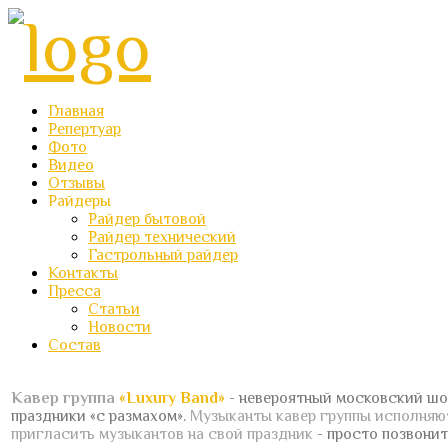
Главная
Репертуар
Фото
Видео
Отзывы
Райдеры
Райдер бытовой
Райдер технический
Гастрольный райдер
Контакты
Пресса
Статьи
Новости
Состав
Кавер группа
«Luxury Band»
- невероятный московский шо
праздники «с размахом».
Музыканты кавер группы исполня
пригласить музыкантов на свой праздник
- просто позвонит