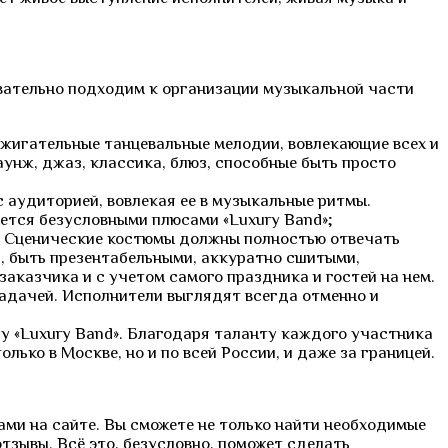
новательно подходим к организации музыкальной части
зажигательные танцевальные мелодии, вовлекающие всех и
унж, джаз, классика, блюз, способные быть просто
 аудиторией, вовлекая ее в музыкальные ритмы.
ется безусловными плюсами «Luxury Band»;
. Сценические костюмы должны полностью отвечать
, быть презентабельными, аккуратно сшитыми,
аказчика и с учетом самого праздника и гостей на нем.
задачей. Исполнители выглядят всегда отменно и
зу «Luxury Band». Благодаря таланту каждого участника
ько в Москве, но и по всей России, и даже за границей.
ми на сайте. Вы сможете не только найти необходимые
тзывы. Всё это, безусловно, поможет сделать