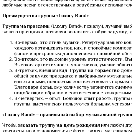
любимые песни отечественных и зарубежных исполнител
Преимущества группы «Luxury
B
and»
Группа на праздник
«Luxury Band», пожалуй, лучший вы
вашего праздника, позволяя воплотить любую задумку, к
Во-первых, это стиль музыки. Репертуар нашего ко
каждого потанцевать под них, и спокойные компози
фоном и прекрасным дополнением к спокойной обст
Во-вторых, это высокий уровень артистичности.
Вы
Высокая артистичность участников, умение общать
В-третьих, внешний вид.
Группа на торжество
долж
общей задумке праздника и выбранному музыкальн
изысканными, полностью соответствовать нормам ку
Благодаря большому количеству вариантов сцениче
подобающим образом в соответствии с конкретным
В-четвертых, – опыт. Большой опыт работы группы 
группы, выступления пользуются большим успехом на
«Luxury
B
and» –
правильный выбор музыкальной групп
Чтобы
заказать группу на день рождения
или любой др
контакты, но и ознакомиться с фото-, видео- материалам