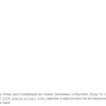
у-бэнд, выступающий на самых значимых событиях, будь то
с
ют
100% живую музыку
, а их харизме и виртуозности позавидо
е нам!