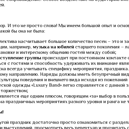
ей.
бор. И это не просто слова! Мы имеем большой опыт и ос
акой бы она не была:
ллектива насчитывает большое количество песен – это и 
ции, например,
музыка на юбилей
старшего поколения – ла
ановке и интересному общению гостей между собой;
ступление группы
происходит при постоянном контакте с
ся с гостями и способность удерживать их внимание явля
на всегда учитывать специфику мероприятия, праздника
ому направлению. Наряды должны иметь безупречный вид
льтуры поведения и внешнего вида исходя из пожеланий з
ской одежды «Luxury Band» легко справляется с данной 
 торжеством;
является еще одним плюсом, говорящим «за» выбор в поль
 праздничных мероприятиях разного уровня и ранга не тол
ы
!
угой праздник достаточно просто ознакомиться с раздела
и выступлений, просмотреть весь репертуар и прочитать о