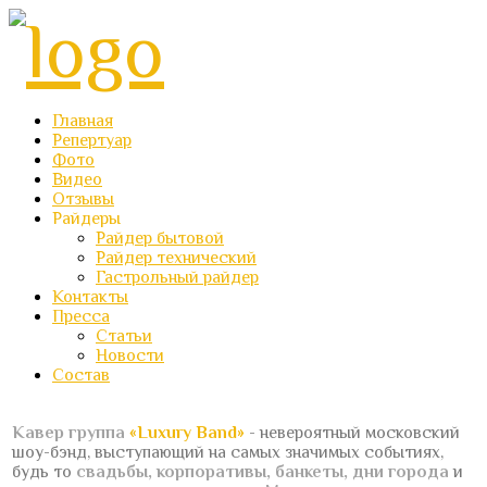
Главная
Репертуар
Фото
Видео
Отзывы
Райдеры
Райдер бытовой
Райдер технический
Гастрольный райдер
Контакты
Пресса
Статьи
Новости
Состав
Кавер группа
«Luxury Band»
- невероятный московский
шоу-бэнд, выступающий на самых значимых событиях,
будь то
свадьбы, корпоративы, банкеты, дни города
и