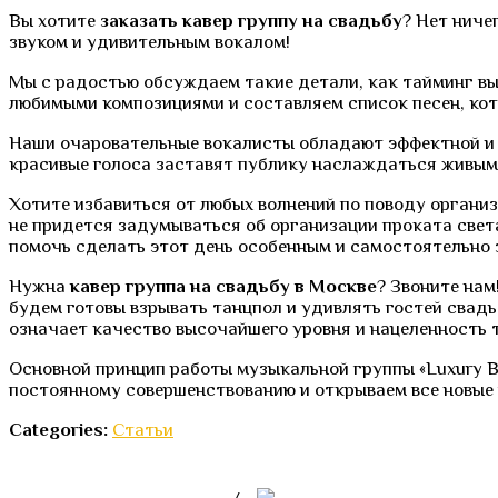
Вы хотите
заказать кавер группу на свадьбу
? Нет ниче
звуком и удивительным вокалом!
Мы с радостью обсуждаем такие детали, как тайминг выс
любимыми композициями и составляем список песен, кот
Наши очаровательные вокалисты обладают эффектной и 
красивые голоса заставят публику наслаждаться живым 
Хотите избавиться от любых волнений по поводу орган
не придется задумываться об организации проката света
помочь сделать этот день особенным и самостоятельно 
Нужна
кавер группа на свадьбу в Москве
? Звоните нам
будем готовы взрывать танцпол и удивлять гостей свад
означает качество высочайшего уровня и нацеленность т
Основной принцип работы музыкальной группы «Luxury B
постоянному совершенствованию и открываем все новые 
Categories:
Статьи