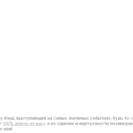
у-бэнд, выступающий на самых значимых событиях, будь то
с
ют
100% живую музыку
, а их харизме и виртуозности позавидо
е нам!