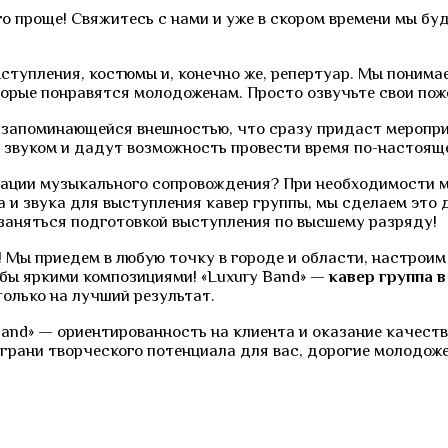
го проще! Свяжитесь с нами и уже в скором времени мы б
тупления, костюмы и, конечно же, репертуар. Мы понима
орые понравятся молодоженам. Просто озвучьте свои пож
запоминающейся внешностью, что сразу придаст мероприя
звуком и дадут возможность провести время по-настояще
изации музыкального сопровождения? При необходимости 
 и звука для выступления кавер группы, мы сделаем это 
заняться подготовкой выступления по высшему разряду!
! Мы приедем в любую точку в городе и области, настрои
ьбы яркими композициями! «Luxury Band» —
кавер группа 
олько на лучший результат.
and» — ориентированность на клиента и оказание качеств
грани творческого потенциала для вас, дорогие молодож