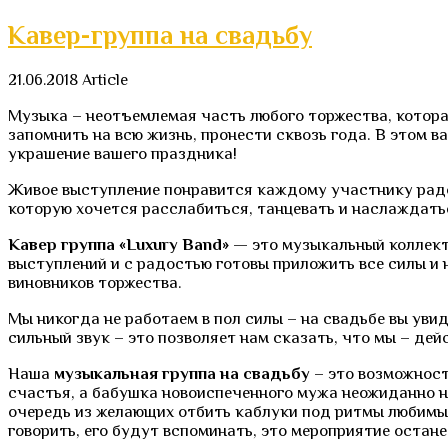
Кавер-группа на свадьбу
21.06.2018
Article
Музыка – неотъемлемая часть любого торжества, котора
запомнить на всю жизнь, пронести сквозь года. В этом 
украшение вашего праздника!
Живое выступление понравится каждому участнику радо
которую хочется расслабиться, танцевать и наслаждать
Кавер группа «
L
uxury
B
and»
— это музыкальный коллект
выступлений и с радостью готовы приложить все силы и н
виновников торжества.
Мы никогда не работаем в пол силы – на свадьбе вы уви
сильный звук – это позволяет нам сказать, что мы – де
Наша
музыкальная группа на свадьбу
– это возможност
счастья, а бабушка новоиспеченного мужа неожиданно н
очередь из желающих отбить каблуки под ритмы любимы
говорить, его будут вспоминать, это мероприятие остане