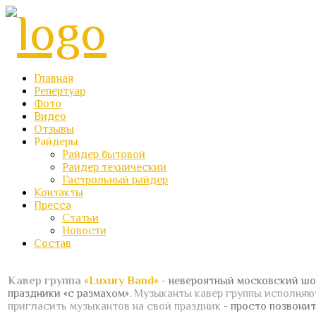
Главная
Репертуар
Фото
Видео
Отзывы
Райдеры
Райдер бытовой
Райдер технический
Гастрольный райдер
Контакты
Пресса
Статьи
Новости
Состав
Кавер группа
«Luxury Band»
- невероятный московский шо
праздники «с размахом».
Музыканты кавер группы исполня
пригласить музыкантов на свой праздник
- просто позвонит