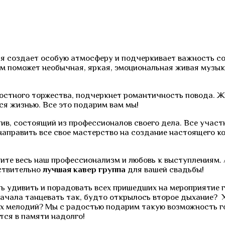
я создает особую атмосферу и подчеркивает важность соб
вам поможет необычная, яркая, эмоциональная живая музы
стного торжества, подчеркнет романтичность повода. Ж
ся жизнью. Все это подарим вам мы!
ив, состоящий из профессионалов своего дела. Все учас
аправить все свое мастерство на создание настоящего кон
дите весь наш профессионализм и любовь к выступлениям.
йствительно
лучшая кавер группа
для вашей свадьбы!
ь удивить и порадовать всех пришедших на мероприятие г
ачала танцевать так, будто открылось второе дыхание? 
х мелодий? Мы с радостью подарим такую возможность г
тся в памяти надолго!