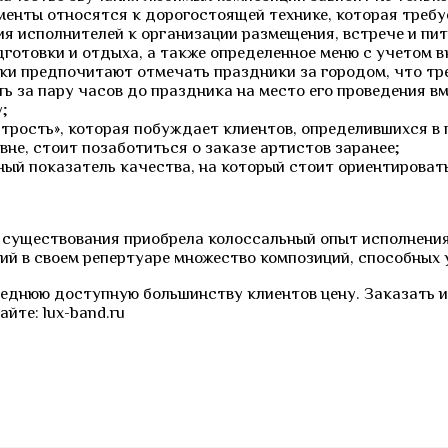
менты относятся к дорогостоящей технике, которая требу
ия исполнителей к организации размещения, встрече и пи
готовки и отдыха, а также определенное меню с учетом 
ки предпочитают отмечать праздники за городом, что тр
ь за пару часов до праздника на место его проведения в
;
трость», которая побуждает клиентов, определившихся в 
не, стоит позаботиться о заказе артистов заранее;
ый показатель качества, на который стоит ориентировать
о существования приобрела колоссальный опыт исполнения
ий в своем репертуаре множество композиций, способных
еднюю доступную большинству клиентов цену. Заказать их
йте: lux-band.ru