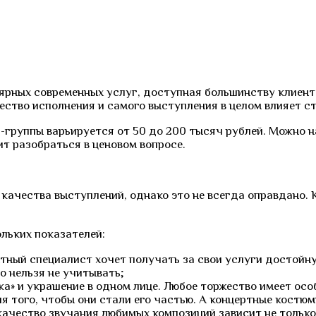
ярных современных услуг, доступная большинству клиент
ество исполнения и самого выступления в целом влияет с
-группы варьируется от 50 до 200 тысяч рублей. Можно н
ит разобраться в ценовом вопросе.
качества выступлений, однако это не всегда оправдано. 
льких показателей:
тный специалист хочет получать за свои услуги достойну
о нельзя не учитывать;
а» и украшение в одном лице. Любое торжество имеет ос
 того, чтобы они стали его частью. А концертные костю
чество звучания любимых композиций зависит не только 