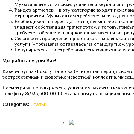
Музыкальные установки, усилители звука и инстру
Райдер артистов – в эту категорию входят пожелан
мероприятия. Музыкантам требуется место для под
Необходимость переезда – сегодня многие заказчи
владеют собственным транспортом и готовы прибыт
требуется обеспечить парковочные места и встречу
Сезонность проведения праздников – маленькая «хи
услуги. Чтобы цена оставалась на стандартном уров
Популярность – востребованность коллектива главн
Мы работаем для Вас!
Кавер-группа «Luxury Band» за 6-тилетний период своег
востребованный и довольно известный коллектив, имеющ
Несмотря на популярность, услуги музыкантов имеют ср
телефону 8(925)500-00-10, указанному на официальном са
Categories:
Статьи
Lux@Lux-Band.ru
/