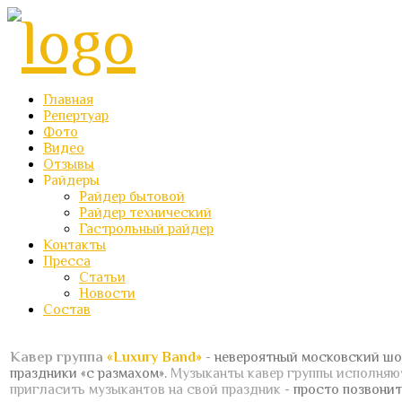
Главная
Репертуар
Фото
Видео
Отзывы
Райдеры
Райдер бытовой
Райдер технический
Гастрольный райдер
Контакты
Пресса
Статьи
Новости
Состав
Кавер группа
«Luxury Band»
- невероятный московский шо
праздники «с размахом».
Музыканты кавер группы исполня
пригласить музыкантов на свой праздник
- просто позвонит