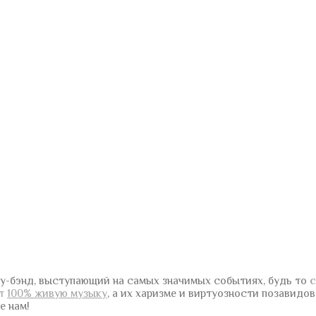
у-бэнд, выступающий на самых значимых событиях, будь то
с
ют
100% живую музыку
, а их харизме и виртуозности позавидо
е нам!