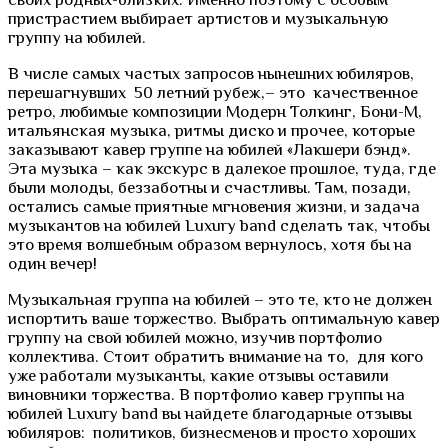
пристрастием выбирает артистов и музыкальную
группу на юбилей.
В числе самых частых запросов нынешних юбиляров,
перешагнувших 50 летний рубеж,– это качественное
ретро, любимые композиции Модерн Толкинг, Бони-М,
итальянская музыка, ритмы диско и прочее, которые
заказывают кавер группе на юбилей «Лакшери бэнд».
Эта музыка – как экскурс в далекое прошлое, туда, где
были молоды, беззаботны и счастливы. Там, позади,
остались самые приятные мгновения жизни, и задача
музыкантов на юбилей Luxury band сделать так, чтобы
это время волшебным образом вернулось, хотя бы на
один вечер!
Музыкальная группа на юбилей – это те, кто не должен
испортить ваше торжество. Выбрать оптимальную кавер
группу на свой юбилей можно, изучив портфолио
коллектива. Стоит обратить внимание на то, для кого
уже работали музыканты, какие отзывы оставили
виновники торжества. В портфолио кавер группы на
юбилей Luxury band вы найдете благодарные отзывы
юбиляров: политиков, бизнесменов и просто хороших