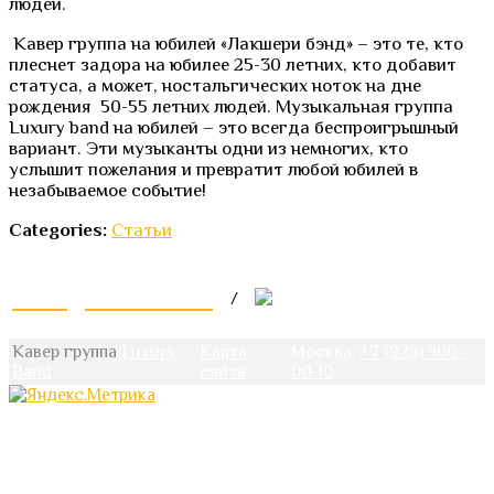
людей.
Кавер группа на юбилей «Лакшери бэнд» – это те, кто
плеснет задора на юбилее 25-30 летних, кто добавит
статуса, а может, ностальгических ноток на дне
рождения 50-55 летних людей. Музыкальная группа
Luxury band на юбилей – это всегда беспроигрышный
вариант. Эти музыканты одни из немногих, кто
услышит пожелания и превратит любой юбилей в
незабываемое событие!
Categories:
Статьи
Lux@Lux-Band.ru
/
Кавер группа
Luxury
Карта
Москва,
+7 (925) 500-
Band
сайта
00-10