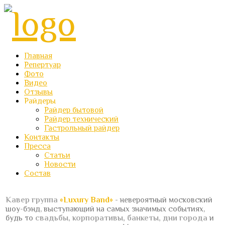
Главная
Репертуар
Фото
Видео
Отзывы
Райдеры
Райдер бытовой
Райдер технический
Гастрольный райдер
Контакты
Пресса
Статьи
Новости
Состав
Кавер группа
«Luxury Band»
- невероятный московский
шоу-бэнд, выступающий на самых значимых событиях,
будь то
свадьбы, корпоративы, банкеты, дни города
и