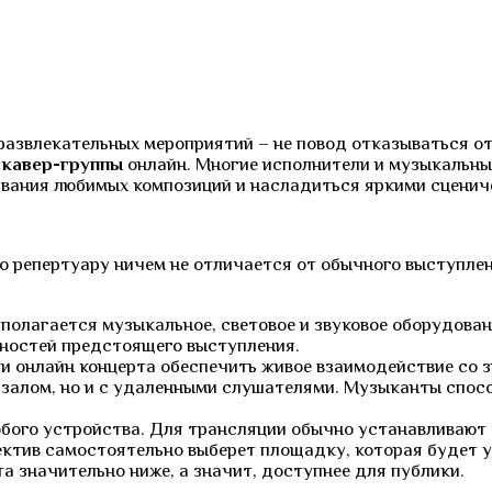
развлекательных мероприятий – не повод отказываться от
 кавер-группы
онлайн. Многие исполнители и музыкальны
ивания любимых композиций и насладиться яркими сценич
о репертуару ничем не отличается от обычного выступлен
полагается музыкальное, световое и звуковое оборудован
нностей предстоящего выступления.
и онлайн концерта обеспечить живое взаимодействие со з
м залом, но и с удаленными слушателями. Музыканты спо
бого устройства. Для трансляции обычно устанавливают 
ектив самостоятельно выберет площадку, которая будет 
а значительно ниже, а значит, доступнее для публики.