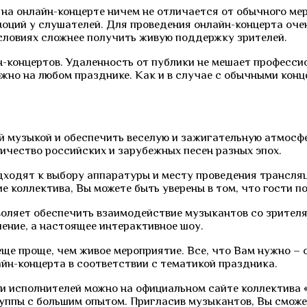
 на онлайн-концерте ничем не отличается от обычного ме
оций у слушателей. Для проведения онлайн-концерта очен
условиях сложнее получить живую поддержку зрителей.
йн-концертов. Удаленность от публики не мешает професс
жно на любом празднике. Как и в случае с обычными конц
й музыкой и обеспечить веселую и зажигательную атмосф
ичество российских и зарубежных песен разных эпох.
дходят к выбору аппаратуры и месту проведения трансляц
е коллектива, Вы можете быть уверены в том, что гости 
зволяет обеспечить взаимодействие музыкантов со зрител
ение, а настоящее интерактивное шоу.
ще проще, чем живое мероприятие. Все, что Вам нужно – 
н-концерта в соответствии с тематикой праздника.
 исполнителей можно на официальном сайте коллектива «
руппы с большим опытом. Пригласив музыкантов, Вы смож