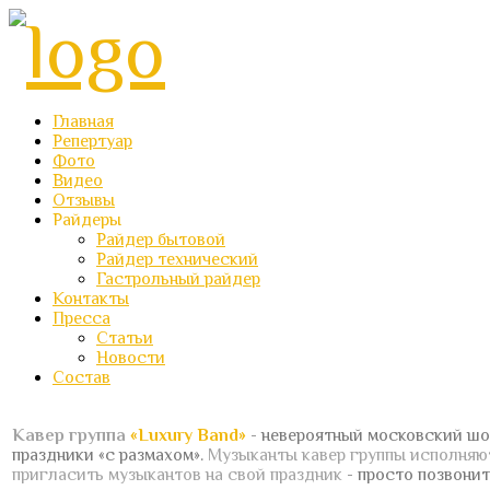
Главная
Репертуар
Фото
Видео
Отзывы
Райдеры
Райдер бытовой
Райдер технический
Гастрольный райдер
Контакты
Пресса
Статьи
Новости
Состав
Кавер группа
«Luxury Band»
- невероятный московский шо
праздники «с размахом».
Музыканты кавер группы исполня
пригласить музыкантов на свой праздник
- просто позвонит