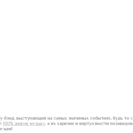
у-бэнд, выступающий на самых значимых событиях, будь то
с
ют
100% живую музыку
, а их харизме и виртуозности позавидо
е нам!