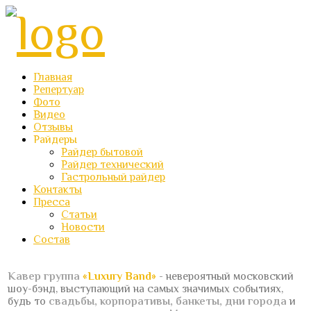
Главная
Репертуар
Фото
Видео
Отзывы
Райдеры
Райдер бытовой
Райдер технический
Гастрольный райдер
Контакты
Пресса
Статьи
Новости
Состав
Кавер группа
«Luxury Band»
- невероятный московский
шоу-бэнд, выступающий на самых значимых событиях,
будь то
свадьбы, корпоративы, банкеты, дни города
и