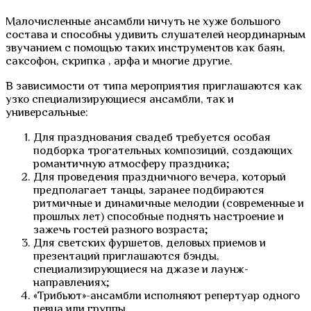
Малочисленные ансамбли ничуть не хуже большого
состава и способны удивить слушателей неординарным
звучанием с помощью таких инструментов как баян,
саксофон, скрипка , арфа и многие другие.
В зависимости от типа мероприятия приглашаются как
узко специализирующиеся ансамбли, так и
универсальные:
Для празднования свадеб требуется особая
подборка трогательных композиций, создающих
романтичную атмосферу праздника;
Для проведения праздничного вечера, который
предполагает танцы, заранее подбираются
ритмичные и динамичные мелодии (современные и
прошлых лет) способные поднять настроение и
зажечь гостей разного возраста;
Для светских фуршетов, деловых приемов и
презентаций приглашаются бэнды,
специализирующиеся на джазе и лаунж-
направлениях;
«Трибьют»-ансамбли исполняют репертуар одного
певца или группы.