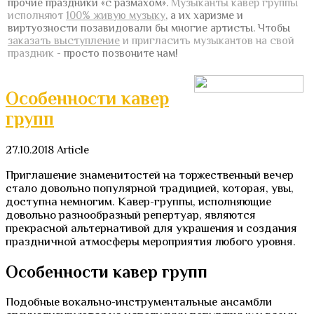
прочие праздники «с размахом».
Музыканты кавер группы
исполняют
100% живую музыку
, а их харизме и
виртуозности позавидовали бы многие артисты.
Чтобы
заказать выступление
и пригласить музыкантов на свой
праздник
- просто позвоните нам!
Особенности кавер
групп
27.10.2018
Article
Приглашение знаменитостей на торжественный вечер
стало довольно популярной традицией, которая, увы,
доступна немногим. Кавер-группы, исполняющие
довольно разнообразный репертуар, являются
прекрасной альтернативой для украшения и создания
праздничной атмосферы мероприятия любого уровня.
Особенности кавер групп
Подобные вокально-инструментальные ансамбли