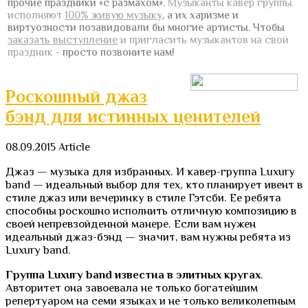
прочие праздники «с размахом».
Музыканты кавер группы
исполняют
100% живую музыку
, а их харизме и
виртуозности позавидовали бы многие артисты.
Чтобы
заказать выступление
и пригласить музыкантов на свой
праздник
- просто позвоните нам!
Роскошный джаз
бэнд для истинных ценителей
08.09.2015
Article
Джаз — музыка для избранных. И кавер-группа Luxury
band — идеальный выбор для тех, кто планирует ивент в
стиле джаз или вечеринку в стиле Гэтсби. Ее ребята
способны роскошно исполнить отличную композицию в
своей непревзойденной манере. Если вам нужен
идеальный джаз-бэнд — значит, вам нужны ребята из
Luxury band.
Группа Luxury band известна в элитных кругах
.
Авторитет она завоевала не только богатейшим
репертуаром на семи языках и не только великолепным