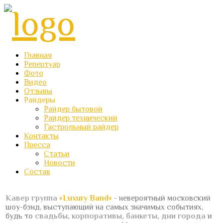
Главная
Репертуар
Фото
Видео
Отзывы
Райдеры
Райдер бытовой
Райдер технический
Гастрольный райдер
Контакты
Пресса
Статьи
Новости
Состав
Кавер группа
«Luxury Band»
- невероятный московский
шоу-бэнд, выступающий на самых значимых событиях,
будь то
свадьбы, корпоративы, банкеты, дни города
и