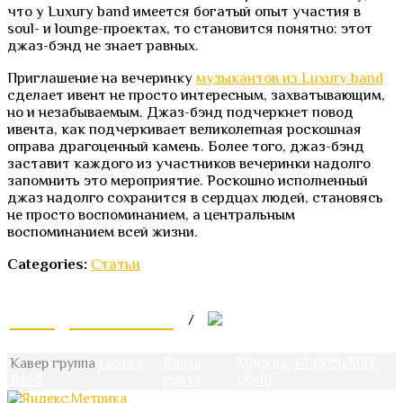
что у Luxury band имеется богатый опыт участия в
soul- и lounge-проектах, то становится понятно: этот
джаз-бэнд не знает равных.
Приглашение на вечеринку
музыкантов из Luxury band
сделает ивент не просто интересным, захватывающим,
но и незабываемым. Джаз-бэнд подчеркнет повод
ивента, как подчеркивает великолепная роскошная
оправа драгоценный камень. Более того, джаз-бэнд
заставит каждого из участников вечеринки надолго
запомнить это мероприятие. Роскошно исполненный
джаз надолго сохранится в сердцах людей, становясь
не просто воспоминанием, а центральным
воспоминанием всей жизни.
Categories:
Статьи
Lux@Lux-Band.ru
/
Кавер группа
Luxury
Карта
Москва,
+7 (925) 500-
Band
сайта
00-10