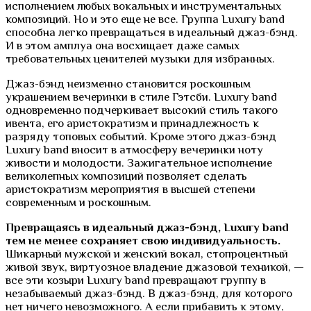
исполнением любых вокальных и инструментальных
композиций. Но и это еще не все. Группа Luxury band
способна легко превращаться в идеальный джаз-бэнд.
И в этом амплуа она восхищает даже самых
требовательных ценителей музыки для избранных.
Джаз-бэнд неизменно становится роскошным
украшением вечеринки в стиле Гэтсби. Luxury band
одновременно подчеркивает высокий стиль такого
ивента, его аристократизм и принадлежность к
разряду топовых событий. Кроме этого джаз-бэнд
Luxury band вносит в атмосферу вечеринки ноту
живости и молодости. Зажигательное исполнение
великолепных композиций позволяет сделать
аристократизм мероприятия в высшей степени
современным и роскошным.
Превращаясь в идеальный джаз-бэнд, Luxury band
тем не менее сохраняет свою индивидуальность.
Шикарный мужской и женский вокал, стопроцентный
живой звук, виртуозное владение джазовой техникой, —
все эти козыри Luxury band превращают группу в
незабываемый джаз-бэнд. В джаз-бэнд, для которого
нет ничего невозможного. А если прибавить к этому,