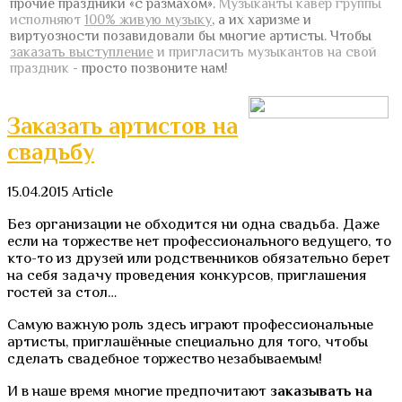
прочие праздники «с размахом».
Музыканты кавер группы
исполняют
100% живую музыку
, а их харизме и
виртуозности позавидовали бы многие артисты.
Чтобы
заказать выступление
и пригласить музыкантов на свой
праздник
- просто позвоните нам!
Заказать артистов на
свадьбу
15.04.2015
Article
Без организации не обходится ни одна свадьба. Даже
если на торжестве нет профессионального ведущего, то
кто-то из друзей или родственников обязательно берет
на себя задачу проведения конкурсов, приглашения
гостей за стол…
Самую важную роль здесь играют профессиональные
артисты, приглашённые специально для того, чтобы
сделать свадебное торжество незабываемым!
И в наше время многие предпочитают
заказывать на