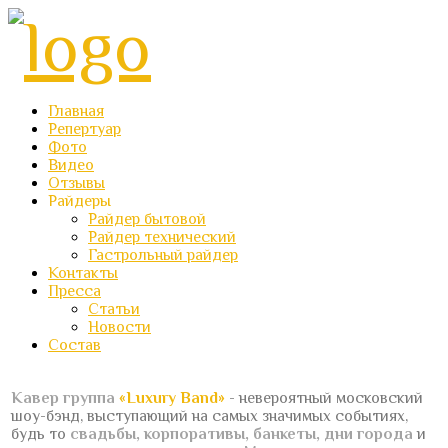
Главная
Репертуар
Фото
Видео
Отзывы
Райдеры
Райдер бытовой
Райдер технический
Гастрольный райдер
Контакты
Пресса
Статьи
Новости
Состав
Кавер группа
«Luxury Band»
- невероятный московский
шоу-бэнд, выступающий на самых значимых событиях,
будь то
свадьбы, корпоративы, банкеты, дни города
и