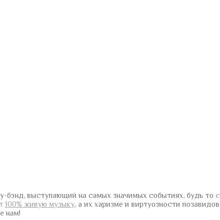
у-бэнд, выступающий на самых значимых событиях, будь то
с
ют
100% живую музыку
, а их харизме и виртуозности позавидо
е нам!