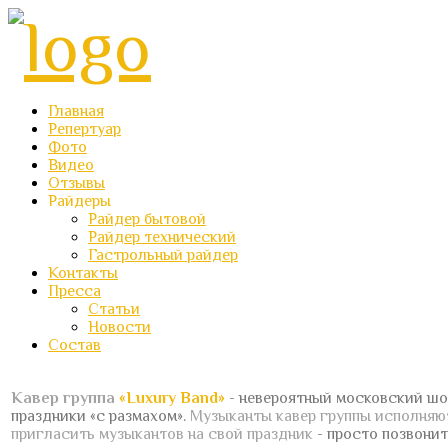
Главная
Репертуар
Фото
Видео
Отзывы
Райдеры
Райдер бытовой
Райдер технический
Гастрольный райдер
Контакты
Пресса
Статьи
Новости
Состав
Кавер группа
«Luxury Band»
- невероятный московский шо
праздники «с размахом».
Музыканты кавер группы исполня
пригласить музыкантов на свой праздник
- просто позвонит