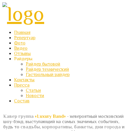
Главная
Репертуар
Фото
Видео
Отзывы
Райдеры
Райдер бытовой
Райдер технический
Гастрольный райдер
Контакты
Пресса
Статьи
Новости
Состав
Кавер группа
«Luxury Band»
- невероятный московский
шоу-бэнд, выступающий на самых значимых событиях,
будь то
свадьбы, корпоративы, банкеты, дни города
и