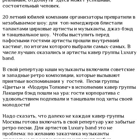
состоятельный человек.
20 летний юбилей компании организаторы превратили в
незабываемое шоу: для топ-менеджеров блистали
талантами цирковые артисты и музыканты, джаз-бэнд
и танцевальное шоу. Чтобы выступить перед
пафосными гостями артисты прошли внутренний
кастинг, по итогам которого выбрали самых-самых. В
числе лучших оказались и артисты кавер группы Luxury
band.
В свой репертуар наши музыканты включили советские
и западные ретро композиции, которые вызывают
приятные воспоминания у гостей. Песни группы
«Цветы» и «Модерн Толкинг» в исполнении кавер группы
Лакшери бэнд пошли на ура: гости корпоратива с
удовольствием подпевали и танцевали под хиты своей
молодости!
Надо сказать, что далеко не каждая кавер-группы
Москвы готова включать в свой репертуар уже забытые
ретро-песни. Для артистов Luxury band это не
проблема: по желанию заказчика музыканты