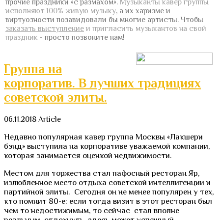
прочие праздники «с размахом».
Музыканты кавер группы
исполняют
100% живую музыку
, а их харизме и
виртуозности позавидовали бы многие артисты.
Чтобы
заказать выступление
и пригласить музыкантов на свой
праздник
- просто позвоните нам!
Группа на
корпоратив. В лучших традициях
советской элиты.
06.11.2018
Article
Недавно популярная кавер группа Москвы «Лакшери
бэнд» выступила на корпоративе уважаемой компании,
которая занимается оценкой недвижимости.
Местом для торжества стал пафосный ресторан Яр,
излюбленное место отдыха советской интеллигенции и
партийной элиты. Сегодня он не менее популярен у тех,
кто помнит 80-е: если тогда визит в этот ресторан был
чем то недостижимым, то сейчас стал вполне
реальным, отдохнуть здесь может успешный,